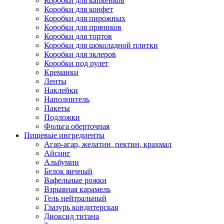
Коробки для капкейков
Коробки для конфет
Коробки для пирожных
Коробки для пряников
Коробки для тортов
Коробки для шоколадной плитки
Коробки для эклеров
Коробки под рулет
Креманки
Ленты
Наклейки
Наполнитель
Пакеты
Подложки
Фольга оберточная
Пищевые ингредиенты
Агар-агар, желатин, пектин, крахмал
Айсинг
Альбумин
Белок яичный
Вафельные рожки
Взрывная карамель
Гель нейтральный
Глазурь кондитерская
Диоксид титана