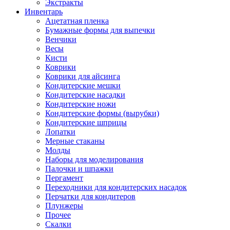
Экстракты
Инвентарь
Ацетатная пленка
Бумажные формы для выпечки
Венчики
Весы
Кисти
Коврики
Коврики для айсинга
Кондитерские мешки
Кондитерские насадки
Кондитерские ножи
Кондитерские формы (вырубки)
Кондитерские шприцы
Лопатки
Мерные стаканы
Молды
Наборы для моделирования
Палочки и шпажки
Пергамент
Переходники для кондитерских насадок
Перчатки для кондитеров
Плунжеры
Прочее
Скалки