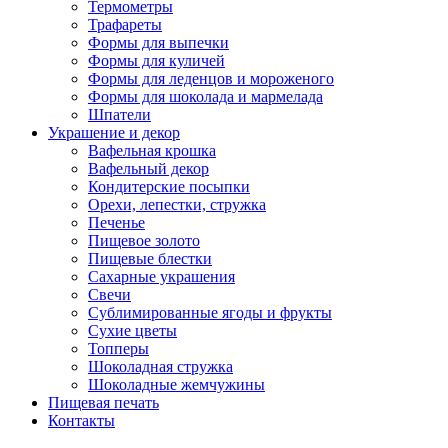
Термометры
Трафареты
Формы для выпечки
Формы для куличей
Формы для леденцов и мороженого
Формы для шоколада и мармелада
Шпатели
Украшение и декор
Вафельная крошка
Вафельный декор
Кондитерские посыпки
Орехи, лепестки, стружка
Печенье
Пищевое золото
Пищевые блестки
Сахарные украшения
Свечи
Сублимированные ягоды и фрукты
Сухие цветы
Топперы
Шоколадная стружка
Шоколадные жемчужины
Пищевая печать
Контакты