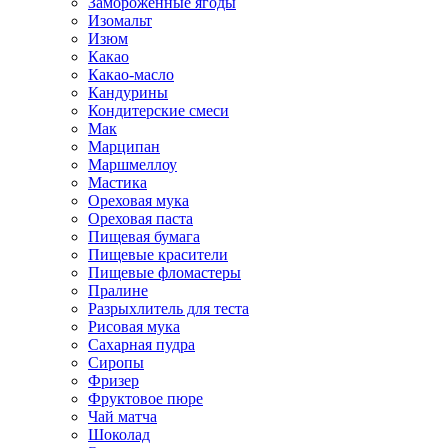
Замороженные ягоды
Изомальт
Изюм
Какао
Какао-масло
Кандурины
Кондитерские смеси
Мак
Марципан
Маршмеллоу
Мастика
Ореховая мука
Ореховая паста
Пищевая бумага
Пищевые красители
Пищевые фломастеры
Пралине
Разрыхлитель для теста
Рисовая мука
Сахарная пудра
Сиропы
Фризер
Фруктовое пюре
Чай матча
Шоколад