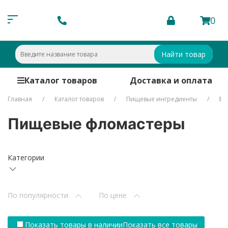
0
Найти товар
Каталог товаров
Доставка и оплата
Главная
Каталог товаров
Пищевые ингредиенты
Пи
Пищевые фломастеры
Категории
По популярности
По цене
Показать товары в наличии
Показать все товары