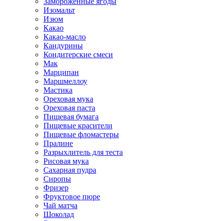
Замороженные ягоды
Изомальт
Изюм
Какао
Какао-масло
Кандурины
Кондитерские смеси
Мак
Марципан
Маршмеллоу
Мастика
Ореховая мука
Ореховая паста
Пищевая бумага
Пищевые красители
Пищевые фломастеры
Пралине
Разрыхлитель для теста
Рисовая мука
Сахарная пудра
Сиропы
Фризер
Фруктовое пюре
Чай матча
Шоколад