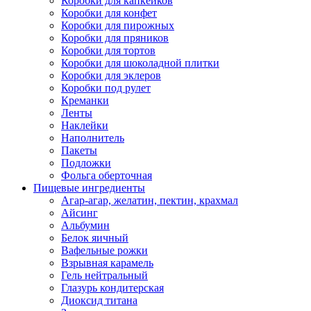
Коробки для капкейков
Коробки для конфет
Коробки для пирожных
Коробки для пряников
Коробки для тортов
Коробки для шоколадной плитки
Коробки для эклеров
Коробки под рулет
Креманки
Ленты
Наклейки
Наполнитель
Пакеты
Подложки
Фольга оберточная
Пищевые ингредиенты
Агар-агар, желатин, пектин, крахмал
Айсинг
Альбумин
Белок яичный
Вафельные рожки
Взрывная карамель
Гель нейтральный
Глазурь кондитерская
Диоксид титана