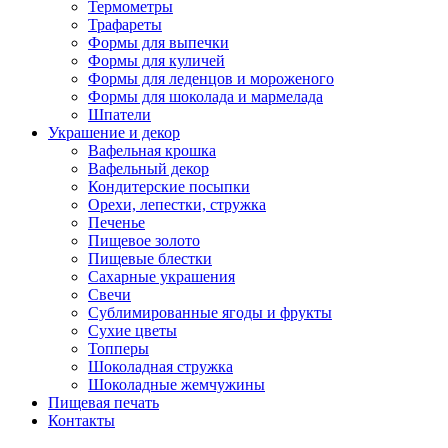
Термометры
Трафареты
Формы для выпечки
Формы для куличей
Формы для леденцов и мороженого
Формы для шоколада и мармелада
Шпатели
Украшение и декор
Вафельная крошка
Вафельный декор
Кондитерские посыпки
Орехи, лепестки, стружка
Печенье
Пищевое золото
Пищевые блестки
Сахарные украшения
Свечи
Сублимированные ягоды и фрукты
Сухие цветы
Топперы
Шоколадная стружка
Шоколадные жемчужины
Пищевая печать
Контакты