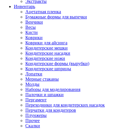
Экстракты
Инвентарь
Ацетатная пленка
Бумажные формы для выпечки
Венчики
Весы
Кисти
Коврики
Коврики для айсинга
Кондитерские мешки
Кондитерские насадки
Кондитерские ножи
Кондитерские формы (вырубки)
Кондитерские шприцы
Лопатки
Мерные стаканы
Молды
Наборы для моделирования
Палочки и шпажки
Пергамент
Переходники для кондитерских насадок
Перчатки для кондитеров
Плунжеры
Прочее
Скалки