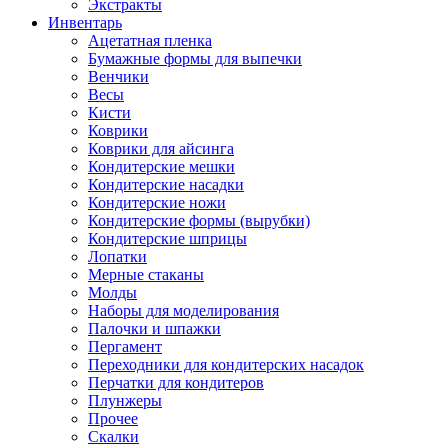
Экстракты
Инвентарь
Ацетатная пленка
Бумажные формы для выпечки
Венчики
Весы
Кисти
Коврики
Коврики для айсинга
Кондитерские мешки
Кондитерские насадки
Кондитерские ножи
Кондитерские формы (вырубки)
Кондитерские шприцы
Лопатки
Мерные стаканы
Молды
Наборы для моделирования
Палочки и шпажки
Пергамент
Переходники для кондитерских насадок
Перчатки для кондитеров
Плунжеры
Прочее
Скалки