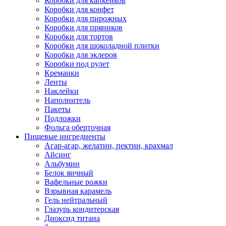
Коробки для капкейков
Коробки для конфет
Коробки для пирожных
Коробки для пряников
Коробки для тортов
Коробки для шоколадной плитки
Коробки для эклеров
Коробки под рулет
Креманки
Ленты
Наклейки
Наполнитель
Пакеты
Подложки
Фольга оберточная
Пищевые ингредиенты
Агар-агар, желатин, пектин, крахмал
Айсинг
Альбумин
Белок яичный
Вафельные рожки
Взрывная карамель
Гель нейтральный
Глазурь кондитерская
Диоксид титана