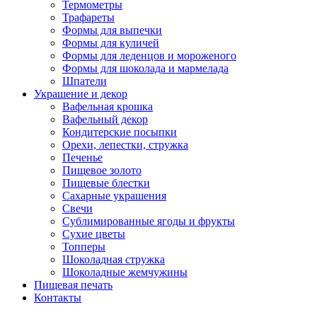
Термометры
Трафареты
Формы для выпечки
Формы для куличей
Формы для леденцов и мороженого
Формы для шоколада и мармелада
Шпатели
Украшение и декор
Вафельная крошка
Вафельный декор
Кондитерские посыпки
Орехи, лепестки, стружка
Печенье
Пищевое золото
Пищевые блестки
Сахарные украшения
Свечи
Сублимированные ягоды и фрукты
Сухие цветы
Топперы
Шоколадная стружка
Шоколадные жемчужины
Пищевая печать
Контакты