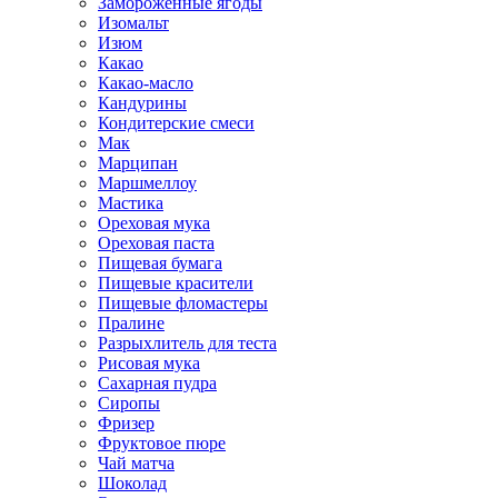
Замороженные ягоды
Изомальт
Изюм
Какао
Какао-масло
Кандурины
Кондитерские смеси
Мак
Марципан
Маршмеллоу
Мастика
Ореховая мука
Ореховая паста
Пищевая бумага
Пищевые красители
Пищевые фломастеры
Пралине
Разрыхлитель для теста
Рисовая мука
Сахарная пудра
Сиропы
Фризер
Фруктовое пюре
Чай матча
Шоколад